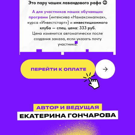
Это пару чашек лавандового рафа 😉
А для участников наших обучающих
программ
(интенсива «Намаксималках»,
курса «Инвестстарт») и
инвестиционного
клуба — спец. цена: 333 руб.
Цена изменится автоматически после
создания заказа, если указать почту
участника.