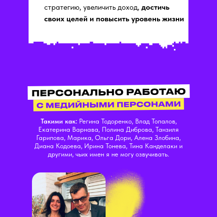
стратегию, увеличить доход,
достичь
своих целей и повысить уровень жизни
Такими как:
Регина Тодоренко, Влад Топалов,
Екатерина Варнава, Полина Диброва, Танзиля
Гарипова, Марика, Ольга Дори, Алена Злобина,
Диана Кодоева, Ирина Тонева, Тина Канделаки и
другими, чьих имен я не могу озвучивать.