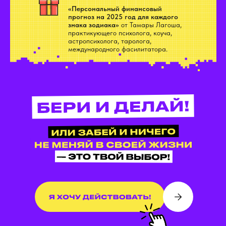
«Персональный финансовый
прогноз на 2025 год для каждого
знака зодиака»
от Тамары Лагоша,
практикующего психолога, коуча,
астропсихолога, таролога,
международного фасилитатора.