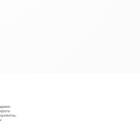
здаем
ирать
рументы,
ы