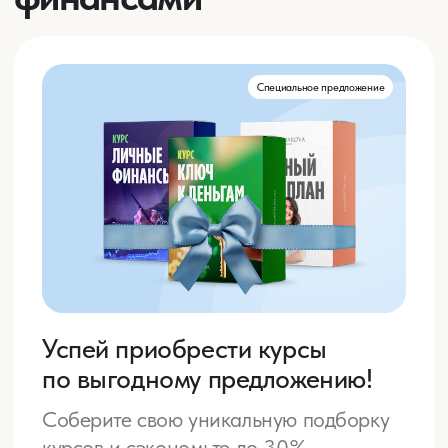
решениями по инвестициям
390 000 ₽
Купить
Подробнее
Есть возможность оформления
беспроцентной рассрочки, оплаты по
счету, а также возврата НДФЛ
Стань инвестором за 21
день
Курс