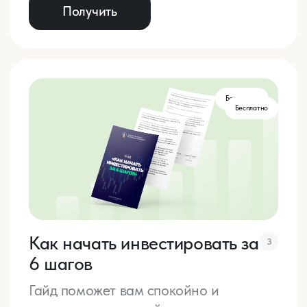
Личная консультация
1
Получите инвестиционную стратегию
или другие готовые решения по вашему
запросу в сфере финансов. Создадим
план по инвестированию, получению
пассивного дохода
, оптимизируем
долги, доходы, расходы, рассчитаем
цели, выявим психологические блоки,
которые мешают достигать целей
35 000 ₽
Купить
Подробнее
Личная работа