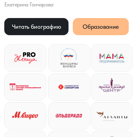
Девушка с ребенком,
33 года, Москва
Точка А
Мечтает переехать на Бали
Есть небольшие сбережения
2 машиноместа в собственности
Есть небольшие долги
Есть квартира, полученная в
наследство
Цель: доход 200-300 тыс. руб./мес.
Точка Б
Машиноместо сдали за 15 тыс./мес.
Квартиру сдали за 110 тыс./мес.
Сбережения и сумму от продажи
одного машиноместа вложили в
бизнес, пассивный доход составляет
140 тыс./мес.