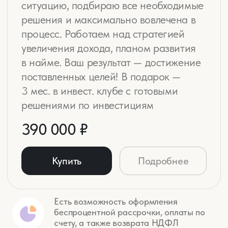
Мои книги
и ежедневники
Книга
12 основ финансовой
грамотности
Книга-диалог поможет гармонизировать
отношения с деньгами. В ней я легко и доступно
объясняю все нюансы финансовой грамотности и
построения личного финансового плана. Книга
составлена в виде моего диалога с человеком,
который буквально ничего не смыслит в
инвестициях. Прочитав книгу, вы узнаете, как