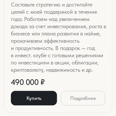
Персонально работаю
с медийными персонами
Такими как: Регина Тодоренко, Влад Топалов,
Екатерина Варнава, Полина Диброва, Танзиля
Гарипова, Марика, Ольга Дори, Алена Злобина,
Диана Кодоева, Ирина Тонева, Тина Канделаки
и другими, чьи имена я не могу озвучивать.