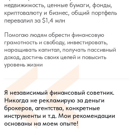
квартирный вопрос, обрести
пассивный доход
Активный доход 150 тыс./мес., цель —
общий доход от 300 тыс./мес.
7 млн руб. на вкладе под 19% — 110
тыс./мес.
Точка Б
Одну квартиру сдали: 35 тыс./мес.
5,5 млн со вклада разложили на
другой вклад и в 2 бизнеса. Получили
132 тыс./мес. пассивного дохода
1,5 млн со вклада вложили в крипту
под ~40%. + 600 тыс. руб.
Вторая квартира не приносит
прибыль, поэтому принято решение о
продаже
Итого: пассивный доход семьи
стал 167 000руб./мес. + доход 600
тыс. руб. за год