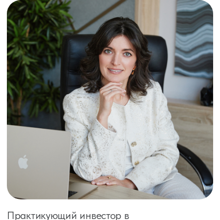
Точка Б
500 тыс. вложили в бизнес и через
год получили +150 тыс. руб.
100 тыс. вложили в крипту под ~30%,
+30 тыс. руб.
900 тыс. положили на вклад под 18%,
через год получили +162 тыс. руб.
Итого: +342 000 руб. за год
Семья с 2 детьми,
Краснодар
Точка А
Имеют негативный опыт потери
денег: пирамида, крипта без знаний
Имеют 2 квартиры в собственности
Задача: разложить деньги, решить