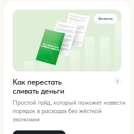
по выгодному предложению!
Соберите свою уникальную подборку
курсов и сэкономьте до 30%.
Подробнее на сайте курсов.
Посмотреть курсы
Личная работа
с Екатериной Гончаровой
Личная работа