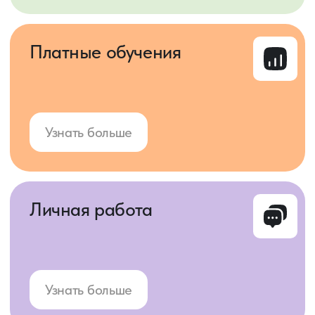
Как перестать
2
сливать деньги
Простой гайд, который поможет навести
порядок в расходах без жёсткой
экономии
Получить
Бесплатно
Бесплатно
Как начать инвестировать за
3
6 шагов
Гайд поможет вам спокойно и