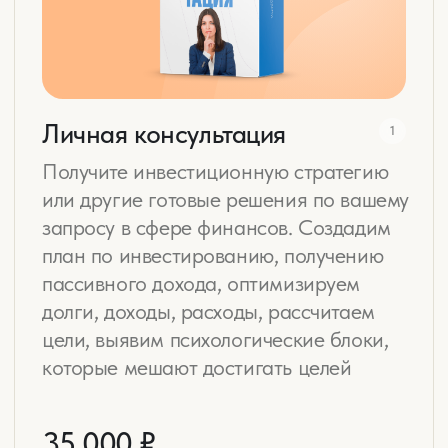
Практикующий инвестор в
недвижимость, ценные бумаги, фонды,
криптовалюту и бизнес, общий портфель
перевалил за $1,4 млн
Помогаю людям обрести финансовую
грамотность и свободу, инвестировать,
наращивать капитал, получать пассивный
доход, достичь своих целей и повысить
уровень жизни