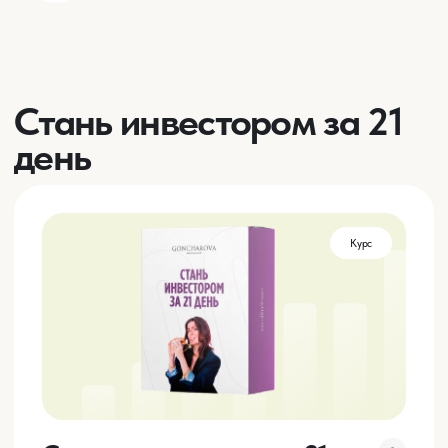
разумно тратить деньги, больше зарабатывать,
грамотно инвестировать и навсегда избавиться от
кредитов
Купить книгу
Книга
Из любви к деньгам
В этой книге я раскрыла весь спектр формирования
пары: от знакомства до подготовки к появлению
малыша. Даже если вы уже давно миновали
начальный уровень семейного счастья, вам наверняка
будет полезен обязательный ряд решений для
финансовой безопасности вашей семьи