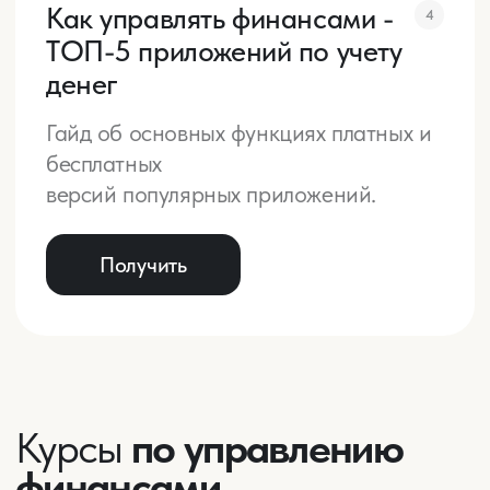
Личная работа
Персональное
3
сопровождение
+3 мес.
в инвестиционном клубе
Моя поддержка 24/7 на протяжении 3-
х месяцев для качественного рывка в
жизни. Я глубоко погружаюсь в вашу
ситуацию, подбираю все необходимые
решения и максимально вовлечена в
процесс. Работаем над стратегией
увеличения дохода, планом развития
в
найме. Ваш результат — достижение
поставленных целей!
В подарок —
3
мес. в
инвест. клубе с
готовыми