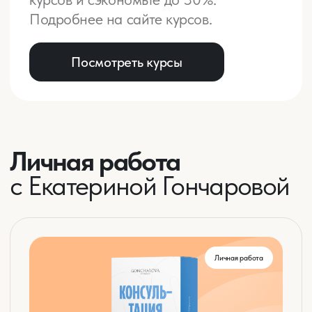
Стань инвестором за 21
1
день
Создайте систему управления деньгами,
которая обеспечит вам пассивный
доход
Купить
Подробнее
Подробнее
обо мне