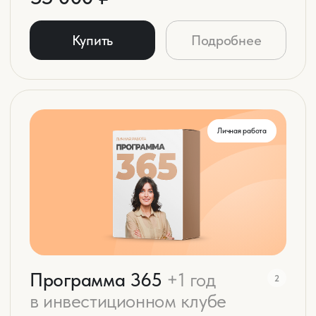
Я независимый финансовый советник.
Никогда не рекламирую за деньги
брокеров, агентства, конкретные
инструменты и т.д. Мои рекомендации
основаны на моем опыте!
Екатерина Гончарова
Читать биографию
Образование