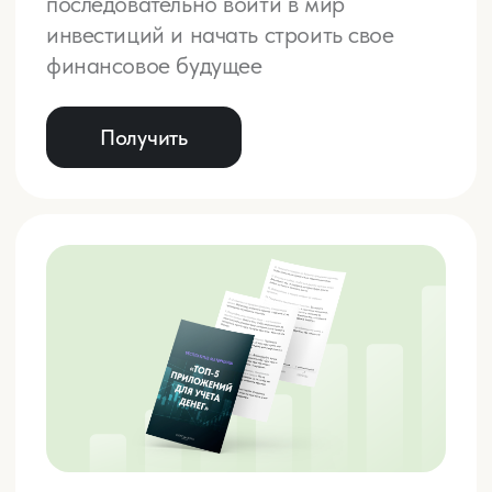
Программа 365
+1 год
2
в инвестиционном клубе
Составьте стратегию и дос
тигайте
целей с м
оей поддержкой в течение
года. Работаем над
увеличением
дохода за счет инвестирования, роста в
бизнесе или плана развития в
найме,
прокачиваем эффективность
и
продуктивность. В подарок — год
в
инвест. клубе с
готовыми решениями
по инвестициям в
акции, облигации,
криптовалюту, недвижимость и
др.
490 000 ₽
Купить
Подробнее