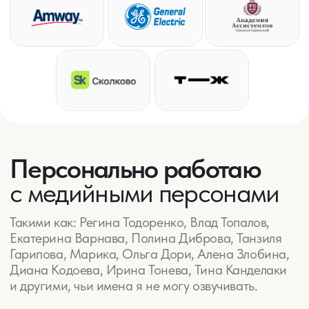
Итог: 265 000 руб. в месяц
пассивного дохода
Девушка, 30 лет,
Саратов
Точка А
Получена квартира в наследство
стоимостью 8,5 млн руб.
Сдает квартиру за 25 тыс./мес.
Доля в квартире 10% принадлежит
родственникам
Задача — приумножить деньги
Точка Б
Продали квартиру за 8,5 млн,
выплачтили налог 1,1 млн, отдали