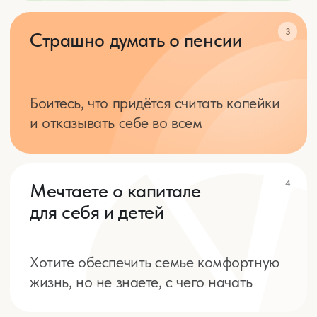
5
Хотите вкладывать,
но не знаете, как начать
Думаете, что инвестиции — это сложно,
рискованно и только для богатых
6
Устали работать 24/7,
но доход не растёт
Хотите увеличить доход, но не
за счёт бесконечных переработок
7
Крупные покупки
вызывают панику