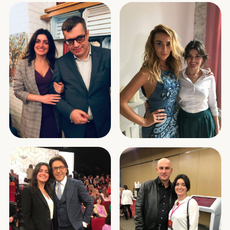
родственникам 10%, осталось 6,65
млн руб.
1,6 млн вложили в бизнес под 30%,
+480 тыс. пассивного дохода за год
2 млн вложили в бизнес под 23%,
+460 тыс. пассивного дохода за год
2 млн положили на вклад под 16%,
+320 тыс. дохода за год
1 млн вложили в крипту под ~40%,
доходность 400 тыс.
Итог: вместо 300 тыс. за год от сдачи
квартиры получаем 1,26 млн в год
пассивно + доход 400 тыс. руб.
+ еще можно вернуть оплаченный
налог и получить вычет 550 тыс.
ПОСМОТРЕТЬ БОЛЬШЕ ОТЗЫВОВ И КЕЙ