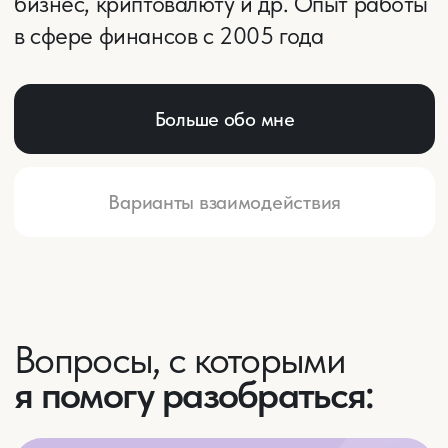
Вопросы,
с которыми
я помогу разобраться:
1
Боитесь потерять деньги
в инвестициях
Уже были неудачные вложения
или наслышаны о них
2
Деньги утекают,
а вы не знаете куда
Не понимаете, на что тратите
зарплату, и не можете накопить
даже на мелочи
3
Страшно думать о пенсии