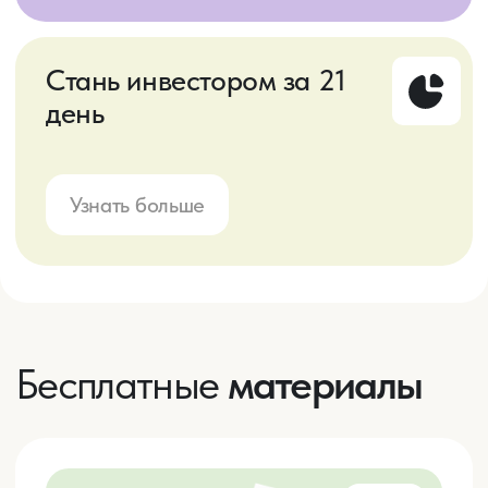
последовательно войти в мир
инвестиций и начать строить свое
финансовое будущее
Получить
Бесплатно
Как управлять финансами -
4
ТОП-5 приложений по учету
денег
Гайд об основных функциях платных и
бесплатных
версий популярных приложений.