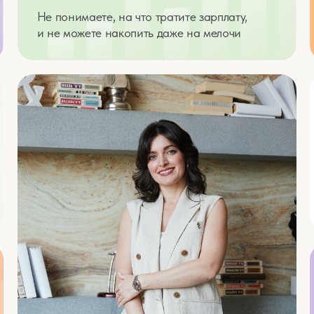
для себ
Хотите об
жизнь, но н
Устали 
но дохо
Хотите уве
за счёт бе
Варианты взаимодействия со мной,
или чем я еще могу помочь?