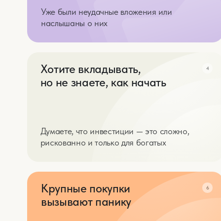
но не знаете, как начать
Думаете, что инвестиции — это сложно,
рискованно и только для богатых
Крупные покупки
6
вызывают панику
Боитесь, что после покупки не останется
денег на экстренные случаи
Деньги лежат без дела
8
и теряют ценность