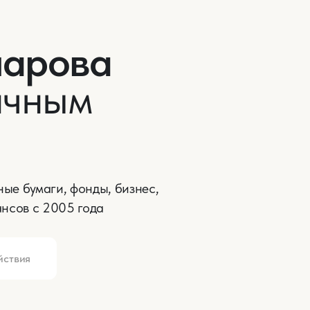
рова
ным
маги, фонды, бизнес,
с 2005 года