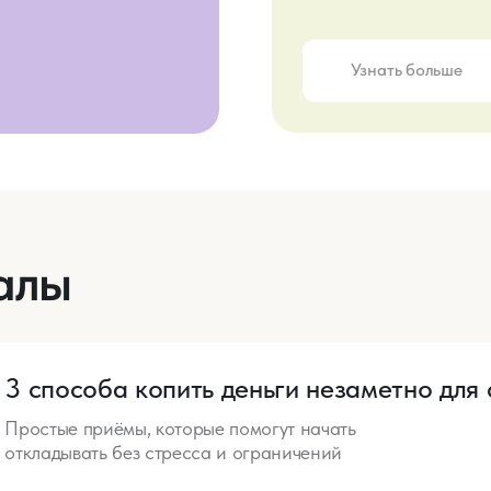
особа копить деньги незаметно для себя
ые приёмы, которые помогут начать
дывать без стресса и ограничений
Получить
перестать сливать деньги
ой гайд, который поможет навести порядок в
дах без жёсткой экономии
Получить