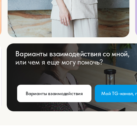
Варианты взаимодействия
Мой TG-канал, где много польз
твия
Платные обучения
Узнать больше