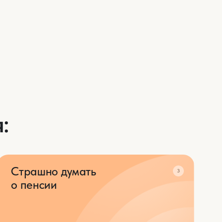
о думать
3
и
то придётся считать копейки
ть себе во всем
е о капитале
5