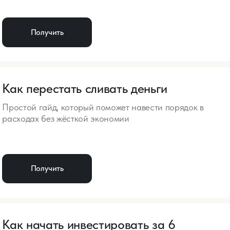
начать инвестировать за 6
ов
поможет вам спокойно и последовательно войти в мир
тиций и начать строить свое финансовое будущее
Получить
управлять финансами -
5 приложений по учету денег
об основных функциях платных и бесплатных
й популярных приложений.
Получить