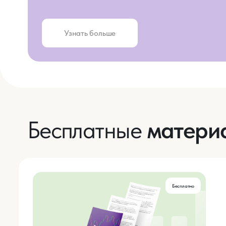
3 сп
Бесплатно
Прост
откла
Как 
Бесплатно
Прост
расхо