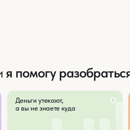
 помогу разобраться:
Деньги утекают,
Страшн
2
а вы не знаете куда
о пенси
Не понимаете, на что тратите зарплату,
Боитесь, ч
и не можете накопить даже на мелочи
и отказыва
Мечтает