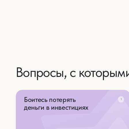
Вопросы,
с которыми
я
Боитесь потерять
1
деньги в инвестициях
Уже были неудачные вложения или
наслышаны о них
Хотите вкладывать,
4