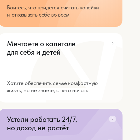
я и детей
еспечить семье комфортную
е знаете, с чего начать
работать 24/7,
7
д не растёт
личить доход, но не
сконечных переработок