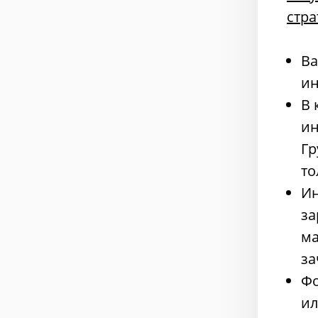
стра
Ва
ин
В 
ин
Гр
то
Ин
за
ма
за
Фо
ил