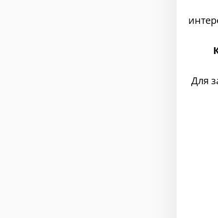
интер
Для з