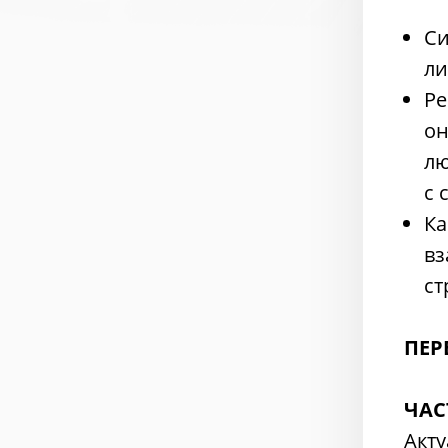
Си
ли
Ре
он
лю
с 
Ка
вз
ст
ПЕР
ЧАС
Акт