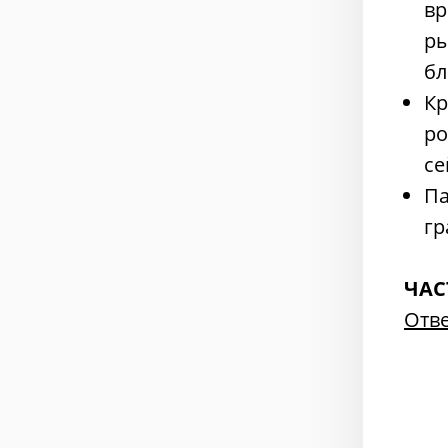
вр
ры
бл
Кр
ро
се
Па
гр
ЧАС
Отв