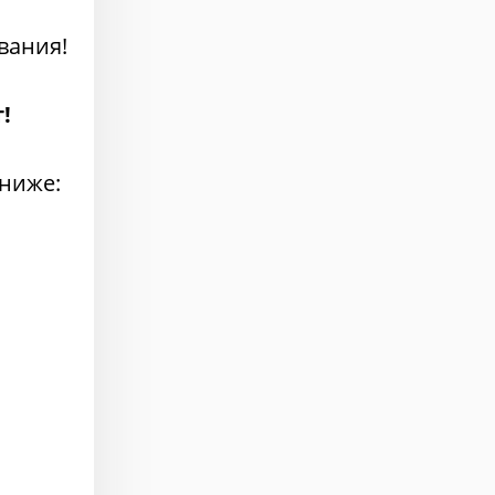
,
вания!
!
 ниже: