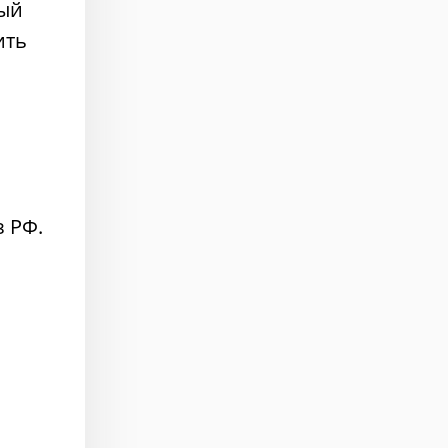
вый
ить
а
з РФ.