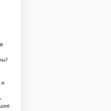
 в
ны?
 и
А
чшие