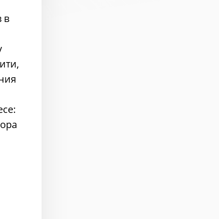
 в
у
ити,
ения
се:
бора